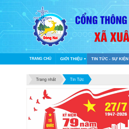
TRANG CHỦ
GIỚI THIỆU
TIN TỨC - SỰ KIỆN
▼
Trang nhất
Tin Tức