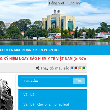
Tiếng Việt
English
CHUYÊN MỤC NHẬN Ý KIẾN PHẢN HỒI
NIỆM NGÀY BẢO HIỂM Y TẾ VIỆT NAM (01/07); 76 NĂM NGÀY TRUY
Thay đổi màu sắc
Tìm
Văn bản
Văn bản Quy phạm pháp luật