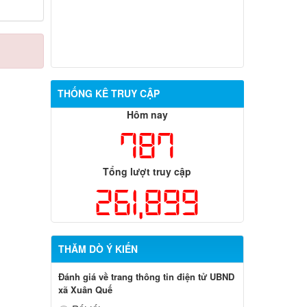
THỐNG KÊ TRUY CẬP
Hôm nay
787
Tổng lượt truy cập
261,899
THĂM DÒ Ý KIẾN
Đánh giá về trang thông tin điện tử UBND
xã Xuân Quế