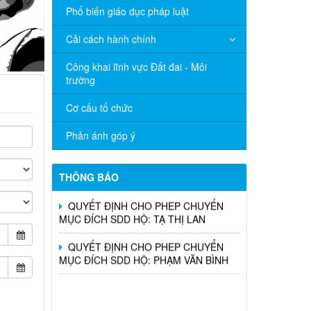
Phổ biến giáo dục pháp luật
Cải cách hành chính
Công khai lĩnh vực Đất đai - Môi
trường
QUYẾT ĐỊNH CHO PHEP CHUYỂN
Cơ cấu tổ chức
MỤC ĐÍCH SDD HỘ: ĐOÀN KHÁNH
NGỌC
Phản ánh góp ý
QUYẾT ĐỊNH CHO PHEP CHUYỂN
MỤC ĐÍCH SDD HỘ: VŨ THỊ TẦM
THÔNG BÁO
QUYẾT ĐỊNH CHO PHEP CHUYỂN
MỤC ĐÍCH SDD HỘ: TẠ THỊ LAN
QUYẾT ĐỊNH CHO PHEP CHUYỂN
MỤC ĐÍCH SDD HỘ: PHẠM VĂN BÌNH