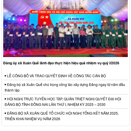
Đảng ủy xã Xuân Quế lãnh đạo thực hiện hiệu quả nhiệm vụ quý I/2026
LỄ CÔNG BỐ VÀ TRAO QUYẾT ĐỊNH VỀ CÔNG TÁC CÁN BỘ
Đảng bộ xã Xuân Quế chú trọng công tác xây dựng Đảng ngay từ năm đầu
thành lập
HỘI NGHỊ TRỰC TUYẾN HỌC TẬP, QUÁN TRIỆT NGHỊ QUYẾT ĐẠI HỘI
ĐẢNG BỘ TỈNH ĐỒNG NAI LẦN THỨ I, NHIỆM KỲ 2025 – 2030
ĐẢNG BỘ XÃ XUÂN QUẾ TỔ CHỨC HỘI NGHỊ TỔNG KẾT NĂM 2025,
TRIỂN KHAI NHIỆM VỤ NĂM 2026