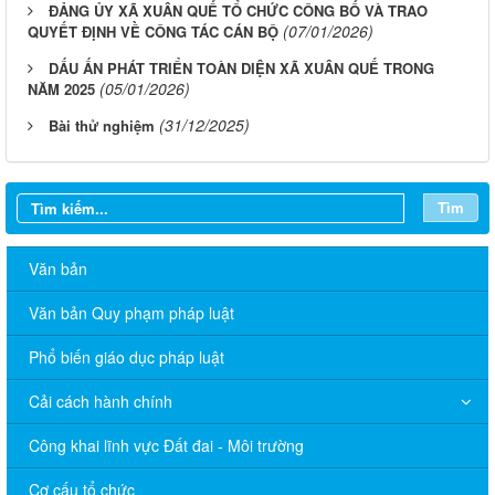
ĐẢNG ỦY XÃ XUÂN QUẾ TỔ CHỨC CÔNG BỐ VÀ TRAO
(07/01/2026)
QUYẾT ĐỊNH VỀ CÔNG TÁC CÁN BỘ
DẤU ẤN PHÁT TRIỂN TOÀN DIỆN XÃ XUÂN QUẾ TRONG
(05/01/2026)
NĂM 2025
(31/12/2025)
Bài thử nghiệm
Tìm
Văn bản
Văn bản Quy phạm pháp luật
Phổ biến giáo dục pháp luật
Cải cách hành chính
Công khai lĩnh vực Đất đai - Môi trường
Cơ cấu tổ chức
QUYẾT ĐỊNH CHO PHEP CHUYỂN MỤC ĐÍCH SDD HỘ: