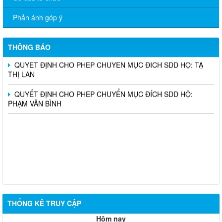
ĐOÀN KHÁNH NGỌC
Phản ánh góp ý
QUYẾT ĐỊNH CHO PHEP CHUYỂN MỤC ĐÍCH SDD HỘ: VŨ
THỊ TẦM
THÔNG BÁO
QUYẾT ĐỊNH CHO PHEP CHUYỂN MỤC ĐÍCH SDD HỘ: TẠ
THỊ LAN
QUYẾT ĐỊNH CHO PHEP CHUYỂN MỤC ĐÍCH SDD HỘ:
PHẠM VĂN BÌNH
THỐNG KÊ TRUY CẬP
Hôm nay