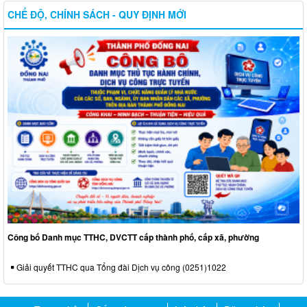
CHẾ ĐỘ, CHÍNH SÁCH - QUY ĐỊNH MỚI
Công bố Danh mục TTHC, DVCTT cấp thành phố, cấp xã, phường
Giải quyết TTHC qua Tổng đài Dịch vụ công (0251)1022