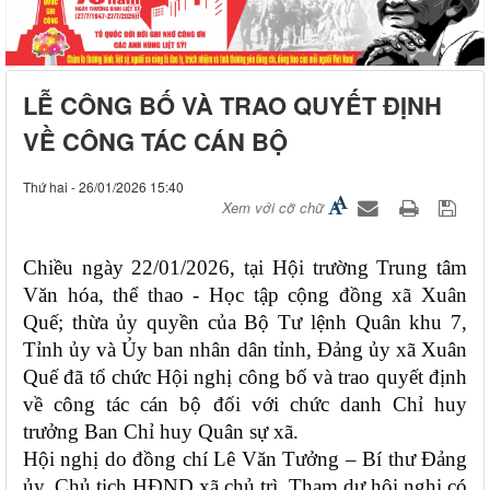
LỄ CÔNG BỐ VÀ TRAO QUYẾT ĐỊNH
VỀ CÔNG TÁC CÁN BỘ
Thứ hai - 26/01/2026 15:40
Xem với cỡ chữ
Chiều ngày 22/01/2026, tại Hội trường Trung tâm
Văn hóa, thể thao - Học tập cộng đồng xã Xuân
Quế; thừa ủy quyền của Bộ Tư lệnh Quân khu 7,
Tỉnh ủy và Ủy ban nhân dân tỉnh, Đảng ủy xã Xuân
Quế đã tổ chức Hội nghị công bố và trao quyết định
về công tác cán bộ đối với chức danh Chỉ huy
trưởng Ban Chỉ huy Quân sự xã.
Hội nghị do đồng chí Lê Văn Tưởng – Bí thư Đảng
ủy, Chủ tịch HĐND xã chủ trì. Tham dự hội nghị có