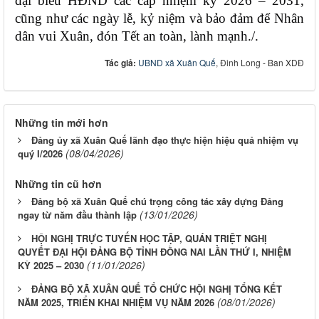
đại biểu HĐND các cấp nhiệm kỳ 2026 – 2031,
cũng như các ngày lễ, kỷ niệm và bảo đảm để Nhân
dân vui Xuân, đón Tết an toàn, lành mạnh./.
Tác giả:
UBND xã Xuân Quế
, Đinh Long - Ban XDĐ
Những tin mới hơn
Đảng ủy xã Xuân Quế lãnh đạo thực hiện hiệu quả nhiệm vụ
(08/04/2026)
quý I/2026
Những tin cũ hơn
Đảng bộ xã Xuân Quế chú trọng công tác xây dựng Đảng
(13/01/2026)
ngay từ năm đầu thành lập
HỘI NGHỊ TRỰC TUYẾN HỌC TẬP, QUÁN TRIỆT NGHỊ
QUYẾT ĐẠI HỘI ĐẢNG BỘ TỈNH ĐỒNG NAI LẦN THỨ I, NHIỆM
(11/01/2026)
KỲ 2025 – 2030
ĐẢNG BỘ XÃ XUÂN QUẾ TỔ CHỨC HỘI NGHỊ TỔNG KẾT
(08/01/2026)
NĂM 2025, TRIỂN KHAI NHIỆM VỤ NĂM 2026