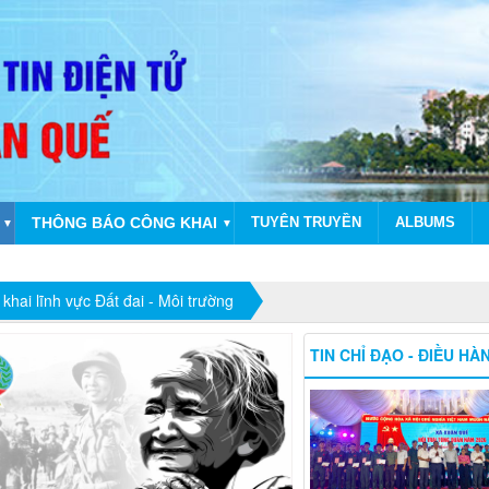
THÔNG BÁO CÔNG KHAI
TUYÊN TRUYỀN
ALBUMS
▼
▼
C
hai lĩnh vực Đất đai - Môi trường
TIN CHỈ ĐẠO - ĐIỀU HÀ