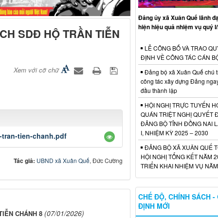
Đảng ủy xã Xuân Quế lãnh đ
hiện hiệu quả nhiệm vụ quý I
CH SDĐ HỘ TRẦN TIỄN
LỄ CÔNG BỐ VÀ TRAO QU
ĐỊNH VỀ CÔNG TÁC CÁN B
Xem với cỡ chữ
Đảng bộ xã Xuân Quế chú t
công tác xây dựng Đảng nga
đầu thành lập
HỘI NGHỊ TRỰC TUYẾN HỌ
QUÁN TRIỆT NGHỊ QUYẾT Đ
ĐẢNG BỘ TỈNH ĐỒNG NAI 
I, NHIỆM KỲ 2025 – 2030
tran-tien-chanh.pdf
ĐẢNG BỘ XÃ XUÂN QUẾ 
HỘI NGHỊ TỔNG KẾT NĂM 2
Tác giả:
UBND xã Xuân Quế
, Đức Cường
TRIỂN KHAI NHIỆM VỤ NĂM
CHẾ ĐỘ, CHÍNH SÁCH -
ĐỊNH MỚI
(07/01/2026)
TIỄN CHÁNH 8