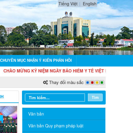
Tiếng Việt
English
CHUYÊN MỤC NHẬN Ý KIẾN PHẢN HỒI
HÀO MỪNG KỶ NIỆM NGÀY BẢO HIỂM Y TẾ VIỆT NAM (01/07); 76 NĂ
Thay đổi màu sắc
NH
Tìm
Văn bản
Văn bản Quy phạm pháp luật