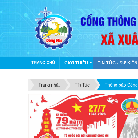
TRANG CHỦ
GIỚI THIỆU
TIN TỨC - SỰ KIỆN
▼
Trang nhất
Tin Tức
Thông báo Công k