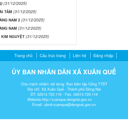
(31/12/2025)
HỤ
(31/12/2025)
ÀI TÂM
(31/12/2025)
ÀNG NAM 2
(31/12/2025)
OÀNG NAM
(31/12/2025)
Ị KIM NGUYỆT
Trang chủ
Cấu trúc trang
Liên hệ
Đăng nhập
ỦY BAN NHÂN DÂN XÃ XUÂN QUẾ
Chịu trách nhiệm nội dung: Ban biên tập Cổng TTĐT
Địa chỉ: Xã Xuân Quế - Thành phố Đồng Nai
ĐT: 02513.720.116 - Fax: 02513.720.116
Website:http://xuanque.dongnai.gov.vn
Email: ubnd-xuanque@dongnai.gov.vn​