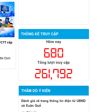
THỐNG KÊ TRUY CẬP
Hôm nay
VCTT cấp
680
đài Dịch
Tổng lượt truy cập
261,792
THĂM DÒ Ý KIẾN
Đánh giá về trang thông tin điện tử UBND
xã Xuân Quế