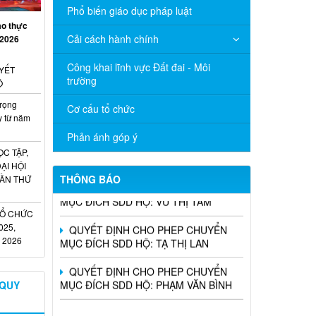
Phổ biến giáo dục pháp luật
ạo thực
Cải cách hành chính
/2026
Công khai lĩnh vực Đất đai - Môi
YẾT
trường
Ộ
rọng
Cơ cấu tổ chức
y từ năm
QUYẾT ĐỊNH CHO PHEP CHUYỂN
Phản ánh góp ý
MỤC ĐÍCH SDD HỘ: ĐOÀN KHÁNH
C TẬP,
NGỌC
ẠI HỘI
THÔNG BÁO
LẦN THỨ
QUYẾT ĐỊNH CHO PHEP CHUYỂN
MỤC ĐÍCH SDD HỘ: VŨ THỊ TẦM
TỔ CHỨC
QUYẾT ĐỊNH CHO PHEP CHUYỂN
025,
MỤC ĐÍCH SDD HỘ: TẠ THỊ LAN
 2026
QUYẾT ĐỊNH CHO PHEP CHUYỂN
MỤC ĐÍCH SDD HỘ: PHẠM VĂN BÌNH
 QUY