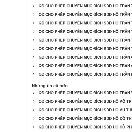
QĐ CHO PHÉP CHUYỂN MỤC ĐÍCH SDĐ HỘ TRẦN 
QĐ CHO PHÉP CHUYỂN MỤC ĐÍCH SDĐ HỘ TRẦN 
QĐ CHO PHÉP CHUYỂN MỤC ĐÍCH SDĐ HỘ TRẦN 
QĐ CHO PHÉP CHUYỂN MỤC ĐÍCH SDĐ HỘ TRẦN 
QĐ CHO PHÉP CHUYỂN MỤC ĐÍCH SDĐ HỘ TRẦN 
QĐ CHO PHÉP CHUYỂN MỤC ĐÍCH SDĐ HỘ TRẦN 
QĐ CHO PHÉP CHUYỂN MỤC ĐÍCH SDĐ HỘ TRẦN
QĐ CHO PHÉP CHUYỂN MỤC ĐÍCH SDĐ HỘ TRẦN
QĐ CHO PHÉP CHUYỂN MỤC ĐÍCH SDĐ HỘ TRẦN
Những tin cũ hơn
QĐ CHO PHÉP CHUYỂN MỤC ĐÍCH SDĐ HỘ TRẦN 
QĐ CHO PHÉP CHUYỂN MỤC ĐÍCH SDĐ HỘ VÕ TR
QĐ CHO PHÉP CHUYỂN MỤC ĐÍCH SDĐ HỘ VŨ TH
QĐ CHO PHÉP CHUYỂN MỤC ĐÍCH SDĐ HỘ ĐỖ T
QĐ CHO PHÉP CHUYỂN MỤC ĐÍCH SDĐ HỘ HỒ PH