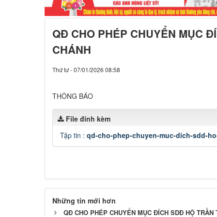
QĐ CHO PHÉP CHUYỂN MỤC ĐÍ
CHÁNH
Thứ tư - 07/01/2026 08:58
THÔNG BÁO
File đính kèm
Tập tin :
qd-cho-phep-chuyen-muc-dich-sdd-ho-
Những tin mới hơn
QĐ CHO PHÉP CHUYỂN MỤC ĐÍCH SDĐ HỘ TRẦN 