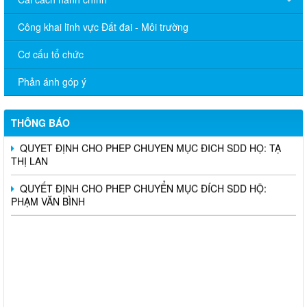
Công khai lĩnh vực Đất đai - Môi trường
Cơ cấu tổ chức
QUYẾT ĐỊNH CHO PHEP CHUYỂN MỤC ĐÍCH SDD HỘ:
ĐOÀN KHÁNH NGỌC
Phản ánh góp ý
QUYẾT ĐỊNH CHO PHEP CHUYỂN MỤC ĐÍCH SDD HỘ: VŨ
THỊ TẦM
THÔNG BÁO
QUYẾT ĐỊNH CHO PHEP CHUYỂN MỤC ĐÍCH SDD HỘ: TẠ
THỊ LAN
QUYẾT ĐỊNH CHO PHEP CHUYỂN MỤC ĐÍCH SDD HỘ:
PHẠM VĂN BÌNH