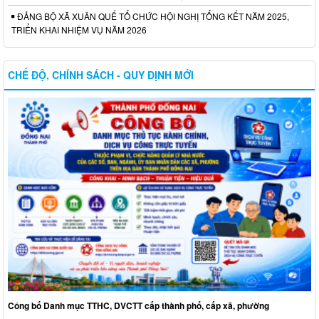
ĐẢNG BỘ XÃ XUÂN QUẾ TỔ CHỨC HỘI NGHỊ TỔNG KẾT NĂM 2025,
TRIỂN KHAI NHIỆM VỤ NĂM 2026
CHẾ ĐỘ, CHÍNH SÁCH - QUY ĐỊNH MỚI
Công bố Danh mục TTHC, DVCTT cấp thành phố, cấp xã, phường