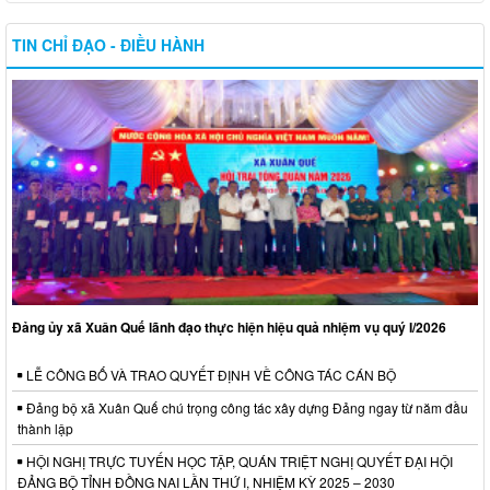
TIN CHỈ ĐẠO - ĐIỀU HÀNH
Đảng ủy xã Xuân Quế lãnh đạo thực hiện hiệu quả nhiệm vụ quý I/2026
LỄ CÔNG BỐ VÀ TRAO QUYẾT ĐỊNH VỀ CÔNG TÁC CÁN BỘ
Đảng bộ xã Xuân Quế chú trọng công tác xây dựng Đảng ngay từ năm đầu
thành lập
HỘI NGHỊ TRỰC TUYẾN HỌC TẬP, QUÁN TRIỆT NGHỊ QUYẾT ĐẠI HỘI
ĐẢNG BỘ TỈNH ĐỒNG NAI LẦN THỨ I, NHIỆM KỲ 2025 – 2030