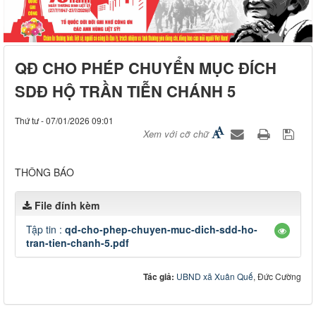
QĐ CHO PHÉP CHUYỂN MỤC ĐÍCH
SDĐ HỘ TRẦN TIỄN CHÁNH 5
Thứ tư - 07/01/2026 09:01
Xem với cỡ chữ
THÔNG BÁO
File đính kèm
Tập tin :
qd-cho-phep-chuyen-muc-dich-sdd-ho-
tran-tien-chanh-5.pdf
Tác giả:
UBND xã Xuân Quế
, Đức Cường